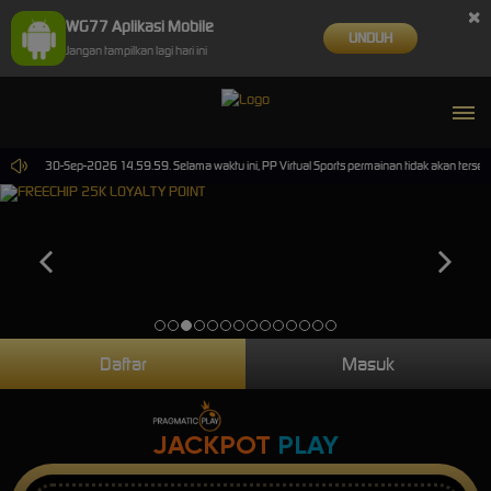
×
WG77 Aplikasi Mobile
UNDUH
Jangan tampilkan lagi hari ini
 sampai 30-Sep-2026 14.59.59. Selama waktu ini, PP Virtual Sports permainan tidak akan terse
Daftar
Masuk
JACKPOT
PLAY