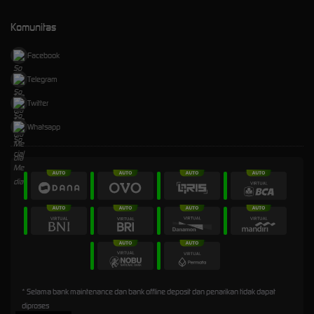
Komunitas
Facebook
Telegram
Twitter
Whatsapp
* Selama bank maintenance dan bank offline deposit dan penarikan tidak dapat
diproses