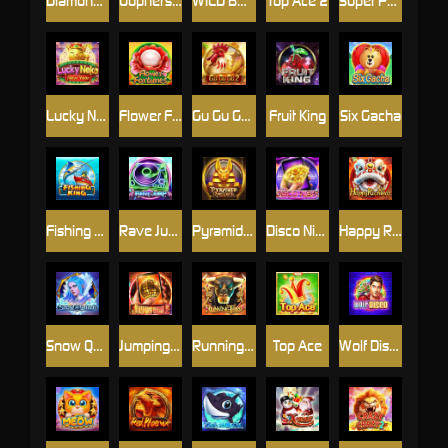
Diamond Treasure
Gophers War
WILD BOUNTY 2
Top Ace 2
Super Power Bank
Lucky Neko New Year
Flower Fortunes
Gu Gu Gu2
Fruit King
Six Gacha
Fishing King
Rave Jump
Pyramid Raider
Disco Night M
Happy Rich Year
Snow Queen
Jumping Mobile
Running Toro
Top Ace
Wolf Disco