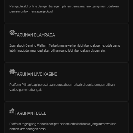
Penyedia slot online dengan beragam pilihan game menarik yang memudahkan
pemain untuk mencapai jackpot
TARUHAN OLAHRAGA
Sportsbook Gaming Platform Terbaik menawarkan lebih banyak game, odds yang
lebih tinggi, dan menyediakan pilihan yang lebih banyak untuk pemain.
TARUHAN LIVE KASINO
Platform Pilihan bagi perusahaan-perusahaan terbaik di dunia, dengan pilihan
variasi game terbanyak
TARUHAN TOGEL
Platform togel yang menarik dari perusahan terbaik di dunia yang menawarkan
hadiah kemenangan besar