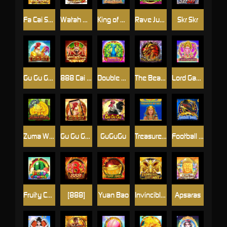
Fa Cai Shen
Watah Master 2
King of Atlantis
Rave Jump 2
Skr Skr
Gu Gu Gu 3
888 Cai Shen
Double Fly
The Beast War
Lord Ganesha
Zuma Wild
Gu Gu Gu 2 M
GuGuGu
Treasure of Seti
Football Boots
Fruity Carnival
[888]
Yuan Bao
Invincible Elephant
Apsaras