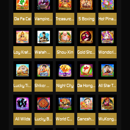
Da Fa Cai
Vampire Kiss
Treasure Pirate
5 Boxing
Hot Pinatas
Loy Krathong
Watah Master
Shou-Xin
Gold Stealer
Wonderland
Lucky Tigers
Striker WILD
Night City
Da Hong Zhong
All Star Team
All Wilds
Lucky Bats
World Cup Russia 2018
Ganesha Jr.
WuKong&Peaches