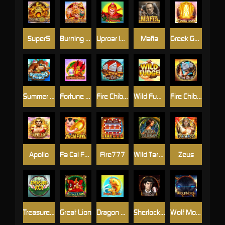
Super5
Burning Xi-You
Uproar In Heaven
Mafia
Greek Gods
Summer Mood
Fortune Dragon
Fire Chibi 2
Wild Fudge
Fire Chibi M
Apollo
Fa Cai Fu Wa
Fire777
Wild Tarzan
Zeus
Treasure Koi
Great Lion
Dragon Koi
Sherlock Holmes
Wolf Moon