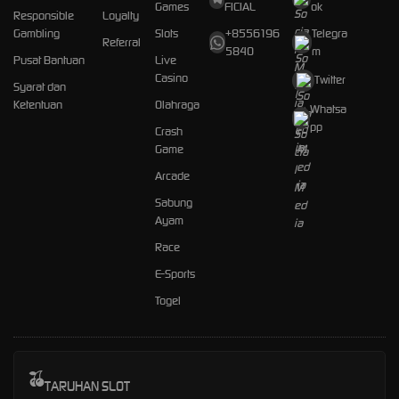
Games
FICIAL
ok
Responsible
Loyalty
Gambling
Slots
+8556196
Telegra
Referral
5840
m
Pusat Bantuan
Live
Casino
Twitter
Syarat dan
Ketentuan
Olahraga
Whatsa
pp
Crash
Game
Arcade
Sabung
Ayam
Race
E-Sports
Togel
TARUHAN SLOT