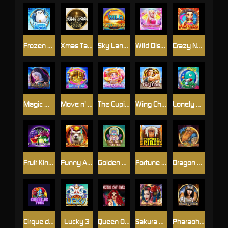
Frozen World
Xmas Tales
Sky Lantern
Wild Disco Night
Crazy Nuozha
Magic World
Move n' Jump
The Cupids
Wing Chun
Lonely Planet
Fruit King II
Funny Alpaca
Golden Mayan
Fortune Spirits
Dragon Hunters
Cirque de fous
Lucky 3
Queen Of Dead
Sakura Legend
Pharaoh's Gold