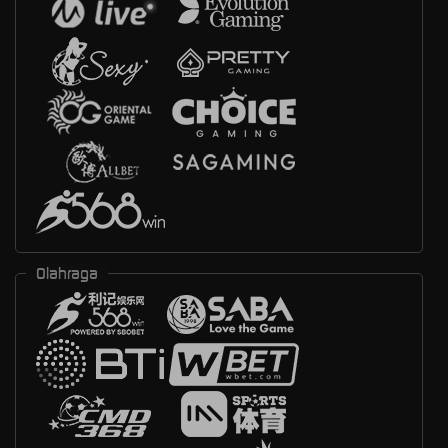
Olahraga