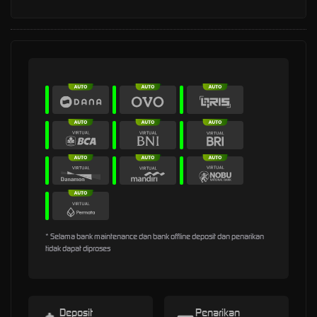
* Selama bank maintenance dan bank offline deposit dan penarikan
tidak dapat diproses
Deposit
Penarikan