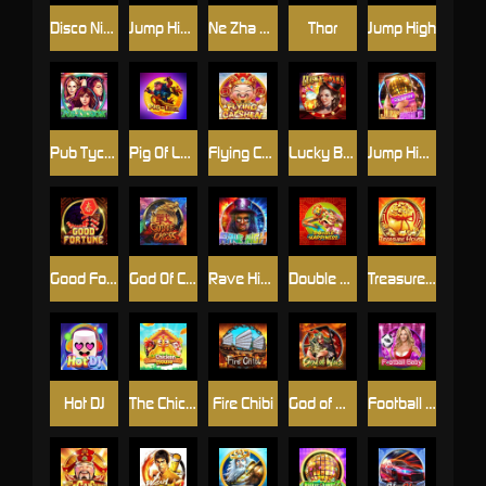
Disco Night
Jump Higher
Ne Zha Advent
Thor
Jump High
Pub Tycoon
Pig Of Luck
Flying Cai Shen
Lucky Boxes
Jump Higher Mobile
Good Fortune
God Of Chess
Rave High
Double Happiness
Treasure House
Hot DJ
The Chicken House
Fire Chibi
God of War M
Football Baby