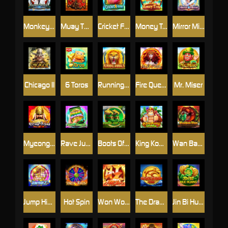
Monkey Office Legend
Muay Thai
Cricket Fever
Money Tree
Mirror Mirror
Chicago II
6 Toros
Running Animals
Fire Queen
Mr. Miser
Myeong-ryang
Rave Jump 2 M
Boots Of Luck
King Kong Shake
Wan Bao Dino
Jump High 2
Hot Spin
Won Won Won
The Dragon Brings Wealth
Jin Bi Hui Huang