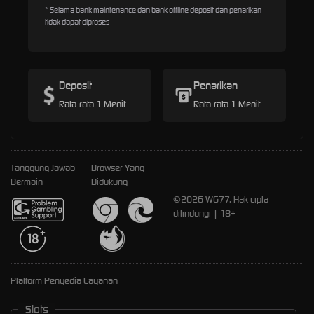
* Selama bank maintenance dan bank offline deposit dan penarikan
tidak dapat diproses
Deposit
Penarikan
Rata-rata 1 Menit
Rata-rata 1 Menit
Tanggung Jawab
Browser Yang
Bermain
Didukung
©2026 WG77. Hak cipta
dilindungi | 18+
Platform Penyedia Layanan
Slots