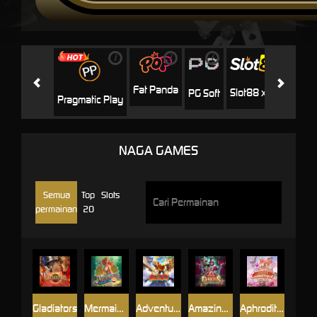
i
i
i
i
i
Facha
Fat Panda
Slot88 x PP
PG Soft
Pragmatic Play
NAGA GAMES
Semua
Top
Slots
permainan
20
Gladiators
Mermaid's Treasure
Adventures Of Caramelo
Amazing Circus
Aphrodite - Goddess of Love