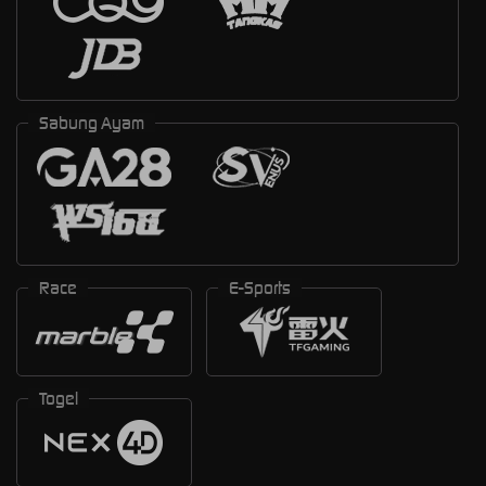
Sabung Ayam
Race
E-Sports
Togel