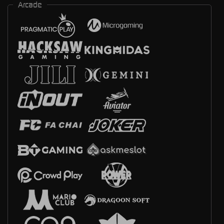
Arcade