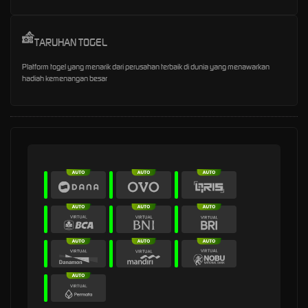
TARUHAN TOGEL
Platform togel yang menarik dari perusahan terbaik di dunia yang menawarkan
hadiah kemenangan besar