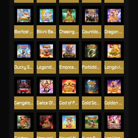
Bierfest Delight
Bikini Babes
Chasing Leprechaun Coins
Countdown to Fortune
Dragon Wonder
Ducky Spin
Legendary El Toro
Empress of the Black Seas
Forbidden Island
Longevity dragon(Fulong)
Gangster's Paradise
Gates Of Kunlun
God of Fortune
Gold Seekers
Golden Gallop