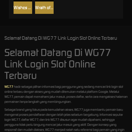
Wishes of the Genie
Wrath of Zeus
Selamat Datang Di WG77 Link Login Slot Online Terbaru
Selamat Datang Di WG77
Link Login Slot Online
Terbaru
WG77
hadir sebagai pilihan informasi bagi pengguna yang sedang mencari link login slot
online terbaru dengan akses yang mudah ditemukan melalui platform Google. Melalui
WG77, pemain dapat memahami jalur masuk, proses daftar, serta cara mengakses halaman
permainan tanpa langkah yang membingungkan.
Sebagai brand yang fokus pada kemudahan akses, WG77 juga membantu pemain baru
mengenal proses pendaftaran dengan lebih jelas sebelum bergabung. Informasi seputar
login WG77, daftar WG77, dan link WG77 disusun agar mudah dipahami, sehingga
pengguna tidak perlu bingung mencari jalur masuk yang aktif. Dengan konsep yang
responsif dan mudah diakses, WG77 menjadi salah satu referensi bagi pemain yang ingin