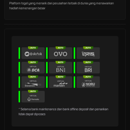
Platform togel yang menarik dari perusahan terbaik di dunia yang menawarkan
hadiah kemenangan besar
* Selama bank maintenance dan bank offline deposit dan penarikan
tidak dapat diproses