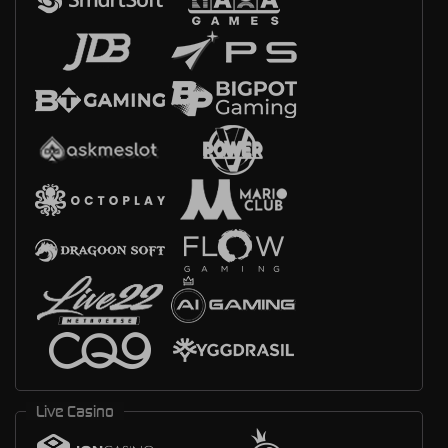
Live Casino