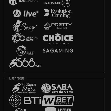
Olahraga