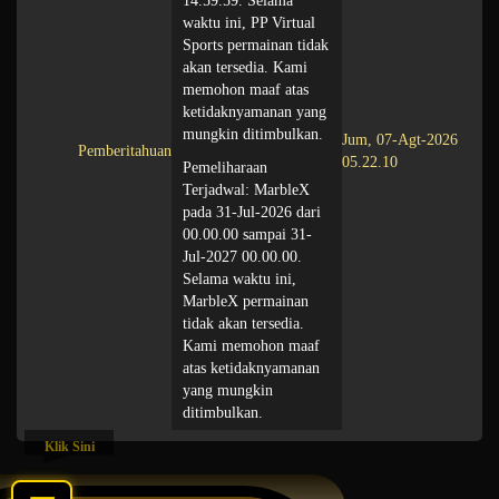
waktu ini, PP Virtual
Sports permainan tidak
akan tersedia. Kami
memohon maaf atas
ketidaknyamanan yang
mungkin ditimbulkan.
Jum, 07-Agt-2026
Pemberitahuan
05.22.10
Pemeliharaan
Terjadwal: MarbleX
pada 31-Jul-2026 dari
00.00.00 sampai 31-
Jul-2027 00.00.00.
Selama waktu ini,
MarbleX permainan
tidak akan tersedia.
Kami memohon maaf
atas ketidaknyamanan
yang mungkin
ditimbulkan.
Klik Sini