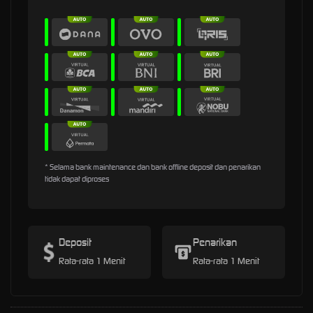
* Selama bank maintenance dan bank offline deposit dan penarikan
tidak dapat diproses
Deposit
Penarikan
Rata-rata 1 Menit
Rata-rata 1 Menit