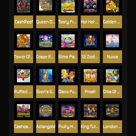
CashReef
Queen Of Queens 2
Tooty Fruity Fruits
Hot Hot Summer
Golden Unicorn
Tower Of Pizza
Grape Escape
Slime Party
12 Zodiacs
Nuwa
Ruffled Up
Siren's Spell
Disco Funk
Prost!
Orbs Of Atlantis
Cashosaurus
Azlangold
Fruity Halloween
King Tuts Tomb
London Hunter