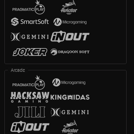
Arcade