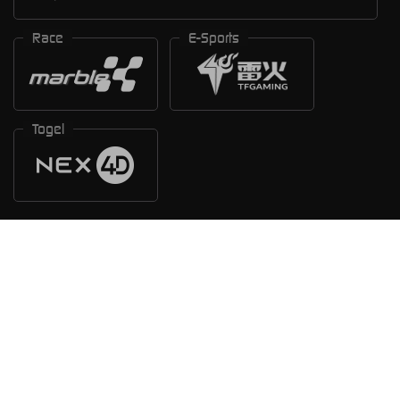
Race
E-Sports
Togel