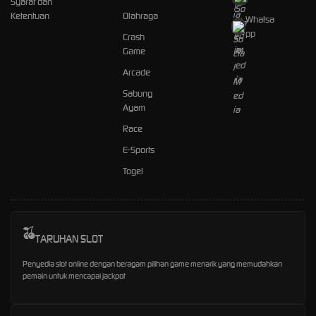
Syarat dan
Ketentuan
Olahraga
Whatsa
pp
Crash
Game
Arcade
Sabung
Ayam
Race
E-Sports
Togel
TARUHAN SLOT
Penyedia slot online dengan beragam pilihan game menarik yang memudahkan
pemain untuk mencapai jackpot