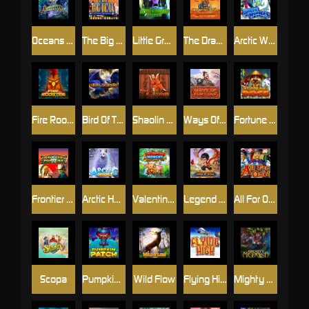
Oceans Call
The Big Deal
Little Green Money
The Dragon Castle
Arctic Wonders
Fire Rooster
Bird Of Thunder
Shaolin Fortunes
Ways Of Fortune
Fortune Dogs
Frontier Fortunes
Arctic Hunt
Valentine Monchy
Legend Of Nezha
All For One
Scopa
Pumpkin Patch
Wild Flow
Flying High
Mighty Medusa