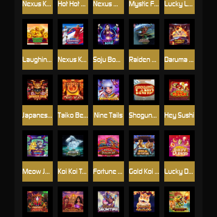
Nexus Koi Gate
Hot Hot Nexus
Nexus Wealth Inn
Mystic Fortune Nexus
Lucky Lucky Nexus
Laughing Buddha Nexus
Nexus Knockout Football Rush
Soju Bomb
Raiden Shogun
Daruma Impact
Japanese Mask
Taiko Beats
Nine Tails
Shoguns Land
Hey Sushi
Meow Janken
Koi Koi Treasure
Fortune Dragon Joy
Gold Koi Fortune
Lucky Durian