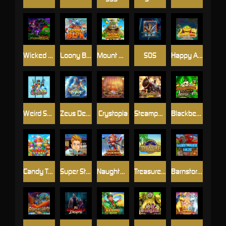
Wicked Witch
Loony Blox
Mount Mazuma
SOS
Happy Ape
Weird Science
Zeus Deluxe
Crystopia
Steampunk Plinko
Blackbeards Bounty
Candy Tower
Super Strike
Naughty Wukong
Treasure Tomb
Barnstormer Bucks