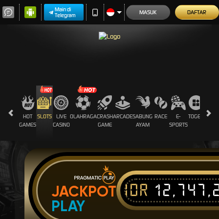
Main di
MASUK
DAFTAR
Telegram
HOT
SLOTS
LIVE
OLAHRAGA
CRASH
ARCADE
SABUNG
RACE
E-
TOGEL
PROM
GAMES
CASINO
GAME
AYAM
SPORTS
IDR
12,747,
JACKPOT
PLAY