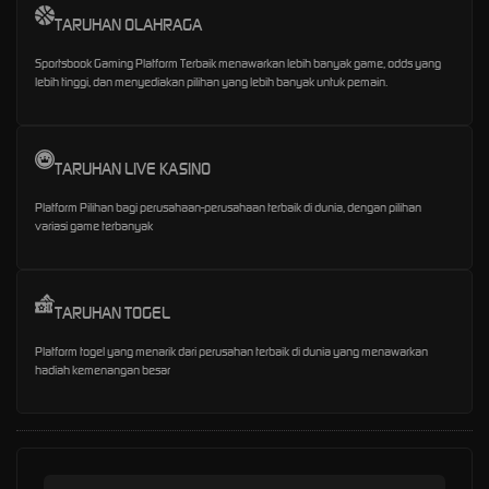
TARUHAN OLAHRAGA
Sportsbook Gaming Platform Terbaik menawarkan lebih banyak game, odds yang
lebih tinggi, dan menyediakan pilihan yang lebih banyak untuk pemain.
TARUHAN LIVE KASINO
Platform Pilihan bagi perusahaan-perusahaan terbaik di dunia, dengan pilihan
variasi game terbanyak
TARUHAN TOGEL
Platform togel yang menarik dari perusahan terbaik di dunia yang menawarkan
hadiah kemenangan besar