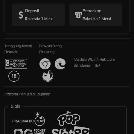
Deposit
Penarikan
Rata-rata 1 Menit
Rata-rata 1 Menit
Tanggung Jawab
Browser Yang
Bermain
Didukung
©2026 WG77. Hak cipta
dilindungi | 18+
Platform Penyedia Layanan
Slots