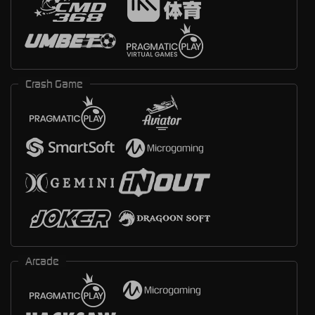
Crash Game
Arcade