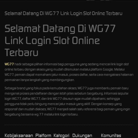
Selamat Datang Di WG77 Link Login Slot Online Terbaru
Selamat Datang Di WG77
Link Login Slot Online
Terbaru
WG77
hadir sebagai pilihan informasi bagi pengguna yang sedang mencari link login slot
online terbaru dengan akses yang mudah ditemukan melalui platform Google. Melalui
WG77, pemain dapat memahami jalur masuk, proses daftar, serta cara mengakses halaman
permainan tanpa langkah yang membingungkan.
Sebagai brand yang fokus pada kemudahan akses, WG77 juga membantu pemain baru
mengenal proses pendaftaran dengan lebih jelas sebelum bergabung. Informasi seputar
login WG77, daftar WG77, dan link WG77 disusun agar mudah dipahami, sehingga
pengguna tidak perlu bingung mencari jalur masuk yang aktif. Dengan konsep yang
responsif dan mudah diakses, WG77 menjadi salah satu referensi bagi pemain yang ingin
bergabung bersama wg 77 melalui link login terbaru.
Kebijaksanaan
Platform
Kategori
Dukungan
Komunitas