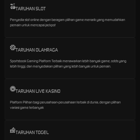
TARUHAN SLOT
Penyedia slot online dengan beragam pilihan game menarik yang memudahkan
pemain untuk mencapai jackpot
TARUHAN OLAHRAGA
Sportsbook Gaming Platform Terbaik menawarkan lebih banyak game, odds yang
lebih tinggi, dan menyediakan pilihan yang lebih banyak untuk pemain.
TARUHAN LIVE KASINO
Platform Pilihan bagi perusahaan-perusahaan terbaik di dunia, dengan pilihan
variasi game terbanyak
TARUHAN TOGEL