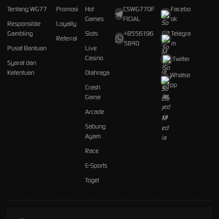
Tentang WG77
Promosi
Hot
CSWG77OF
Facebo
Games
FICIAL
ok
Responsible
Loyalty
Gambling
Slots
+8556196
Telegra
Referral
5840
m
Pusat Bantuan
Live
Casino
Twitter
Syarat dan
Ketentuan
Olahraga
Whatsa
pp
Crash
Game
Arcade
Sabung
Ayam
Race
E-Sports
Togel