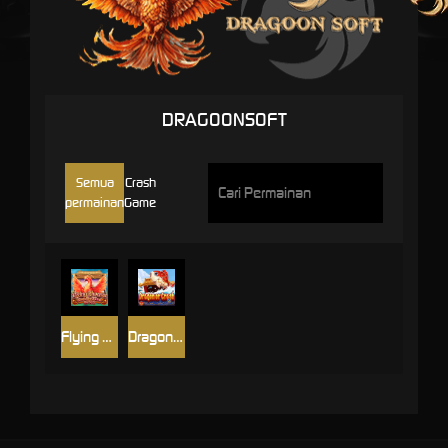
DRAGOONSOFT
Semua
Crash
permainan
Game
Flying Phoenix
Dragon or Crash