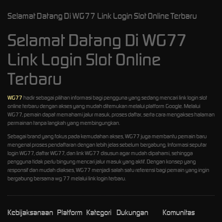
Selamat Datang Di WG77 Link Login Slot Online Terbaru
Selamat Datang Di WG77
Link Login Slot Online
Terbaru
WG77
hadir sebagai pilihan informasi bagi pengguna yang sedang mencari link login slot
online terbaru dengan akses yang mudah ditemukan melalui platform Google. Melalui
WG77, pemain dapat memahami jalur masuk, proses daftar, serta cara mengakses halaman
permainan tanpa langkah yang membingungkan.
Sebagai brand yang fokus pada kemudahan akses, WG77 juga membantu pemain baru
mengenal proses pendaftaran dengan lebih jelas sebelum bergabung. Informasi seputar
login WG77, daftar WG77, dan link WG77 disusun agar mudah dipahami, sehingga
pengguna tidak perlu bingung mencari jalur masuk yang aktif. Dengan konsep yang
responsif dan mudah diakses, WG77 menjadi salah satu referensi bagi pemain yang ingin
bergabung bersama wg 77 melalui link login terbaru.
Kebijaksanaan
Platform
Kategori
Dukungan
Komunitas