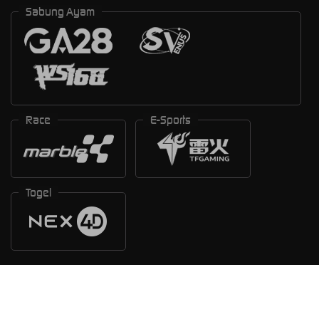
Sabung Ayam
Race
E-Sports
Togel