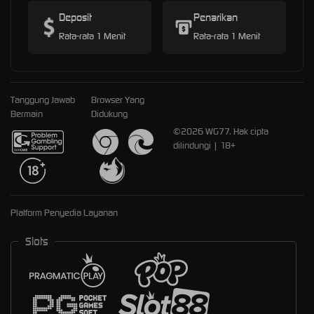
Deposit
Penarikan
Rata-rata 1 Menit
Rata-rata 1 Menit
Tanggung Jawab
Browser Yang
Bermain
Didukung
©2026 WG77. Hak cipta
dilindungi | 18+
Platform Penyedia Layanan
Slots