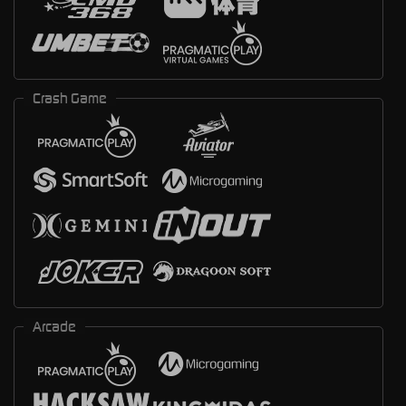
Crash Game
Arcade