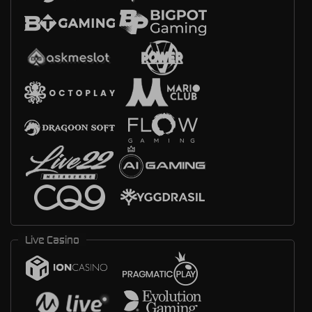
Live Casino