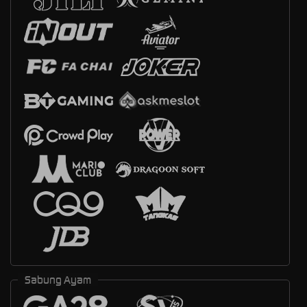
Sabung Ayam