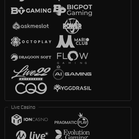
Live Casino