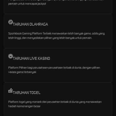
pemain untuk mencapai jackpot
TARUHAN OLAHRAGA
Sportsbook Gaming Platform Terbaik menawarkan lebih banyak game, odds yang
lebih tinggi, dan menyediakan pilihan yang lebih banyak untuk pemain.
TARUHAN LIVE KASINO
Platform Pilihan bagi perusahaan-perusahaan terbaik di dunia, dengan pilihan
variasi game terbanyak
TARUHAN TOGEL
Platform togel yang menarik dari perusahan terbaik di dunia yang menawarkan
hadiah kemenangan besar