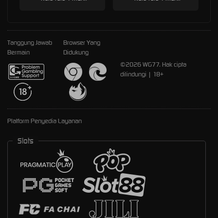
Tanggung Jawab
Browser Yang
Bermain
Didukung
©2026 WG77. Hak cipta
dilindungi | 18+
Platform Penyedia Layanan
Slots