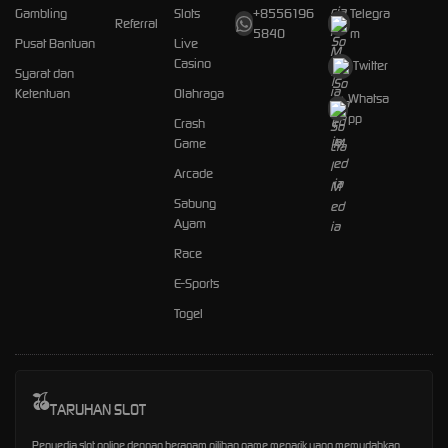
Gambling
Slots
+8556196
Telegra
Referral
5840
m
Pusat Bantuan
Live
Casino
Twitter
Syarat dan
Ketentuan
Olahraga
Whatsa
pp
Crash
Game
Arcade
Sabung
Ayam
Race
E-Sports
Togel
TARUHAN SLOT
Penyedia slot online dengan beragam pilihan game menarik yang memudahkan