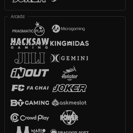
Arcade