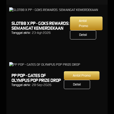
Ambil
SLOT88 X PP - GOKS REWARDS:
Promo
SEMANGAT KEMERDEKAAN
Tanggal akhir:
23-Agt-2026
Detail
PP POP - GATES OF
Ambil Promo
OLYMPUS POP PRIZE DROP
Detail
Tanggal akhir:
28-Sep-2026