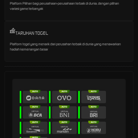
Platform Pilihan bagi perusahaan-perusahaan terbaik di dunia, dengan pilihan
variasi game terbanyak
TARUHAN TOGEL
Platform togel yang menarik dari perusahan terbaik di dunia yang menawarkan
hadiah kemenangan besar