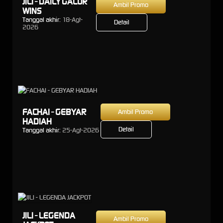
JILI - DAILY GACOR
Ambil Promo
WINS
Tanggal akhir:
18-Agt-
Detail
2026
FACHAI - GEBYAR
Ambil Promo
HADIAH
Detail
Tanggal akhir:
25-Agt-2026
JILI - LEGENDA
Ambil Promo