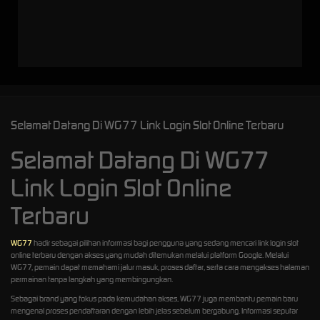
Selamat Datang Di WG77 Link Login Slot Online Terbaru
Selamat Datang Di WG77
Link Login Slot Online
Terbaru
WG77
hadir sebagai pilihan informasi bagi pengguna yang sedang mencari link login slot
online terbaru dengan akses yang mudah ditemukan melalui platform Google. Melalui
WG77, pemain dapat memahami jalur masuk, proses daftar, serta cara mengakses halaman
permainan tanpa langkah yang membingungkan.
Sebagai brand yang fokus pada kemudahan akses, WG77 juga membantu pemain baru
mengenal proses pendaftaran dengan lebih jelas sebelum bergabung. Informasi seputar