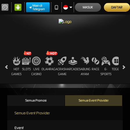
Main di
MASUK
DAFTAR
Telegram
HOT
SLOTS
LIVE
OLAHRAGA
CRASH
ARCADE
SABUNG
RACE
E-
TOGEL
PROM
GAMES
CASINO
GAME
AYAM
SPORTS
Semua Promosi
Semua Event Provider
Semua Event Provider
Event