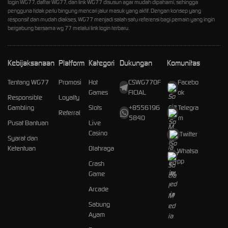
login WG77, daftar WG77, dan link WG77 disusun agar mudah dipahami, sehingga
pengguna tidak perlu bingung mencari jalur masuk yang aktif. Dengan konsep yang
responsif dan mudah diakses, WG77 menjadi salah satu referensi bagi pemain yang ingin
bergabung bersama wg 77 melalui link login terbaru.
Kebijaksanaan
Platform
Kategori
Dukungan
Komunitas
Tentang WG77
Promosi
Hot
CSWG77OF
Facebo
Games
FICIAL
ok
Responsible
Loyalty
Gambling
Slots
+8556196
Telegra
Referral
5840
m
Pusat Bantuan
Live
Casino
Twitter
Syarat dan
Ketentuan
Olahraga
Whatsa
pp
Crash
Game
Arcade
Sabung
Ayam