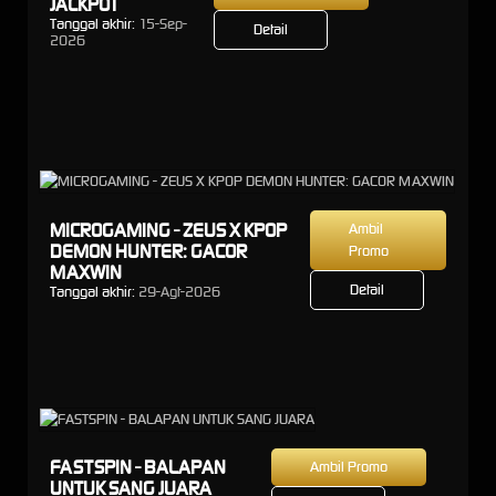
JACKPOT
Tanggal akhir:
15-Sep-
Detail
2026
MICROGAMING - ZEUS X KPOP
Ambil
DEMON HUNTER: GACOR
Promo
MAXWIN
Detail
Tanggal akhir:
29-Agt-2026
FASTSPIN - BALAPAN
Ambil Promo
UNTUK SANG JUARA