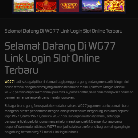
Selamat Datang Di WG77 Link Login Slot Online Terbaru
Selamat Datang Di WG77
Link Login Slot Online
Terbaru
WG77
hadir sebagai pilihan informasi bagi pengguna yang sedang mencari link login slot
online terbaru dengan akses yang mudah ditemukan melalui platform Google. Melalui
WG77, pemain dapat memahami jalur masuk, proses daftar, serta cara mengakses halaman
permainan tanpa langkah yang membingungkan.
Sebagai brand yang fokus pada kemudahan akses, WG77 juga membantu pemain baru
mengenal proses pendaftaran dengan lebih jelas sebelum bergabung. Informasi seputar
login WG77, daftar WG77, dan link WG77 disusun agar mudah dipahami, sehingga
pengguna tidak perlu bingung mencari jalur masuk yang aktif. Dengan konsep yang
responsif dan mudah diakses, WG77 menjadi salah satu referensi bagi pemain yang ingin
bergabung bersama wg 77 melalui link login terbaru.