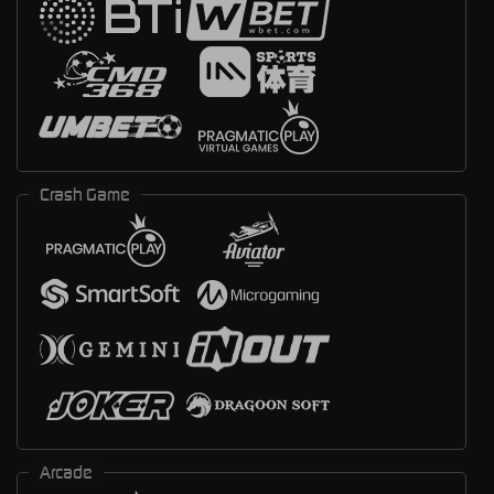
Crash Game
Arcade