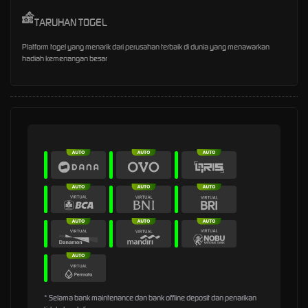
TARUHAN TOGEL
Platform togel yang menarik dari perusahan terbaik di dunia yang menawarkan
hadiah kemenangan besar
* Selama bank maintenance dan bank offline deposit dan penarikan